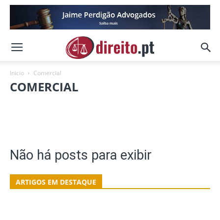
Inicio
Comercial
COMERCIAL
Administrativo
Bancário
Contratos
Financeiro
Fiscal
Imobiliário
Seguros
Trabalho
Não há posts para exibir
ARTIGOS EM DESTAQUE