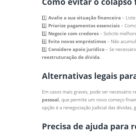
Como evitar o colapso 
1️⃣
Avalie a sua situação financeira
– Liste
2️⃣
Priorize pagamentos essenciais
– Como 
3️⃣
Negocie com credores
– Solicite melhor
4️⃣
Evite novos empréstimos
– Não acumule 
5️⃣
Considere apoio jurídico
– Se necessári
reestruturação de dívida
.
Alternativas legais par
Em casos mais graves, pode ser necessário 
pessoal
, que permite um novo começo finance
opção é a renegociação judicial das dívidas,
Precisa de ajuda para r