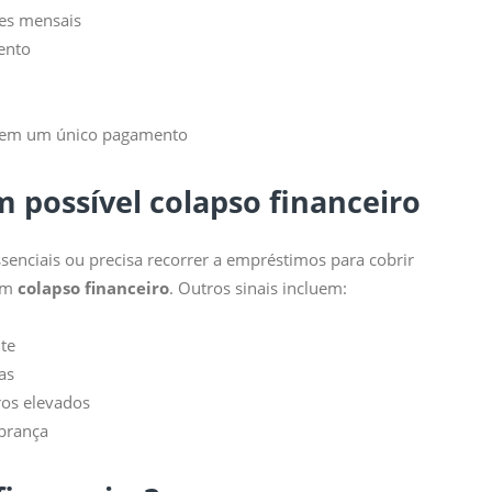
ões mensais
ento
as em um único pagamento
m possível colapso financeiro
ssenciais ou precisa recorrer a empréstimos para cobrir
 um
colapso financeiro
. Outros sinais incluem:
te
as
ros elevados
obrança