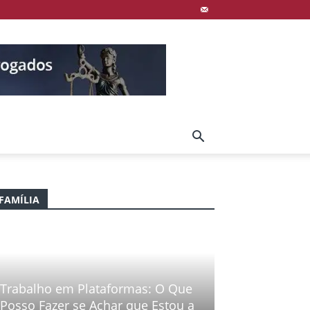
FAMÍLIA
Trabalho em Plataformas: O Que
Posso Fazer se Achar que Estou a