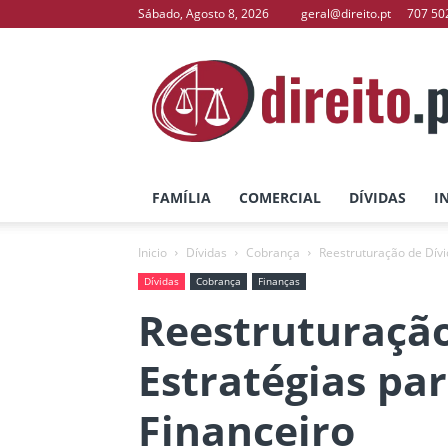
Sábado, Agosto 8, 2026
geral@direito.pt
707 50
direito.pt
–
O
Seu
Portal
de
Direito
FAMÍLIA
COMERCIAL
DÍVIDAS
I
Inicio
Dívidas
Cobrança
Reestruturação de Dívi
Dívidas
Cobrança
Finanças
Reestruturação
Estratégias par
Financeiro