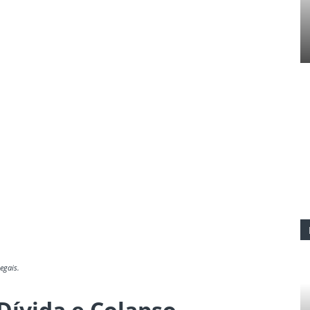
egais.
Dívida e Colapso