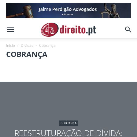
Inicio
Dívidas
Cobrança
COBRANÇA
Cobrança
Execuções
Finanças
Hipotecas
Insolvências
Negociação
Penhoras
Segurança Social
COBRANÇA
REESTRUTURAÇÃO DE DÍVIDA: