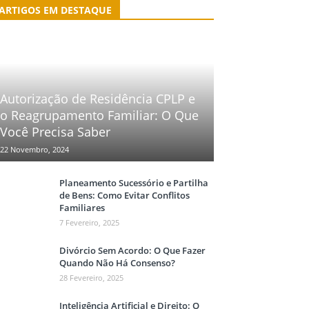
ARTIGOS EM DESTAQUE
Autorização de Residência CPLP e
o Reagrupamento Familiar: O Que
Você Precisa Saber
22 Novembro, 2024
Planeamento Sucessório e Partilha
de Bens: Como Evitar Conflitos
Familiares
7 Fevereiro, 2025
Divórcio Sem Acordo: O Que Fazer
Quando Não Há Consenso?
28 Fevereiro, 2025
Inteligência Artificial e Direito: O