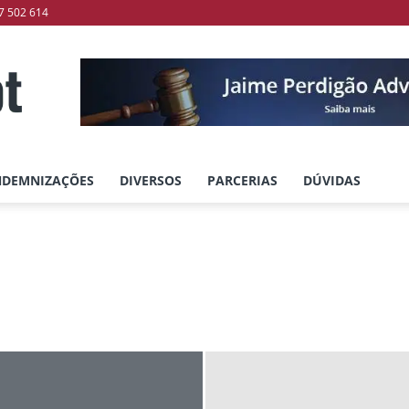
7 502 614
NDEMNIZAÇÕES
DIVERSOS
PARCERIAS
DÚVIDAS
otecas
Insolvências
Negociação
Penhoras