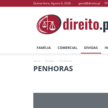
Quinta-feira, Agosto 6, 2026
geral@direito.pt
70
direito.pt
–
O
Seu
Portal
de
Direito
FAMÍLIA
COMERCIAL
DÍVIDAS
I
Inicio
Dívidas
Penhoras
PENHORAS
Cobrança
Execuções
Finanças
Hip
Segurança Social