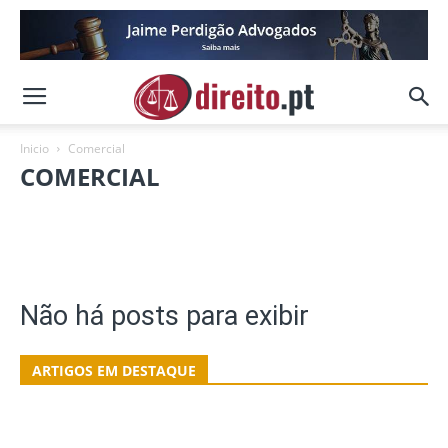
Inicio
Comercial
COMERCIAL
Administrativo
Bancário
Contratos
Financeiro
Fiscal
Imobiliário
Seguros
Trabalho
Não há posts para exibir
ARTIGOS EM DESTAQUE