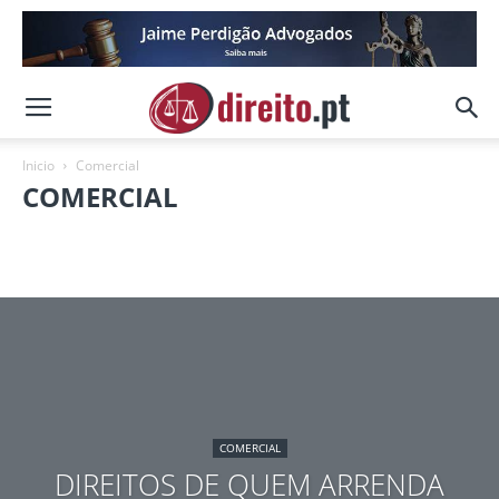
Inicio
Comercial
COMERCIAL
Administrativo
Bancário
Contratos
Financeiro
Fiscal
Imobiliário
Seguros
Trabalho
COMERCIAL
DIREITOS DE QUEM ARRENDA