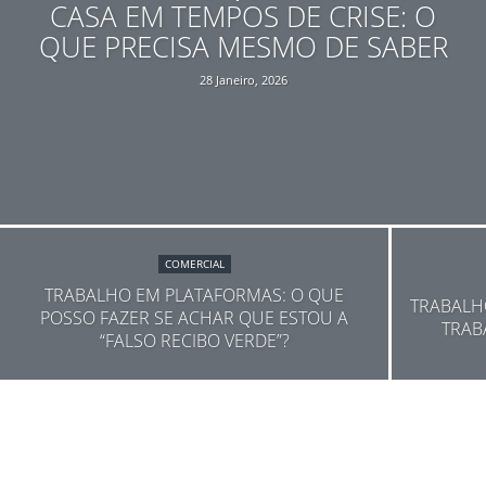
CASA EM TEMPOS DE CRISE: O
QUE PRECISA MESMO DE SABER
28 Janeiro, 2026
COMERCIAL
TRABALHO EM PLATAFORMAS: O QUE
TRABALH
POSSO FAZER SE ACHAR QUE ESTOU A
TRAB
“FALSO RECIBO VERDE”?