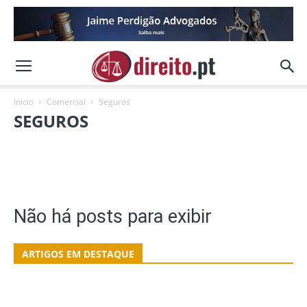
Inicio
Comercial
Seguros
SEGUROS
Administrativo
Bancário
Contratos
Financeiro
Fiscal
Imobiliário
Seguros
Trabalho
Não há posts para exibir
ARTIGOS EM DESTAQUE