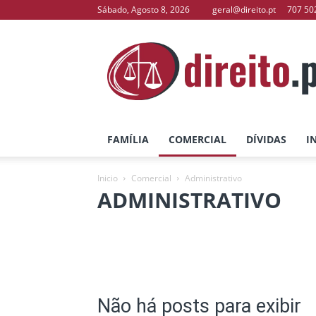
Sábado, Agosto 8, 2026
geral@direito.pt
707 50
direito.pt
–
O
Seu
Portal
de
Direito
FAMÍLIA
COMERCIAL
DÍVIDAS
I
Inicio
Comercial
Administrativo
ADMINISTRATIVO
Administrativo
Bancário
Contratos
Não há posts para exibir