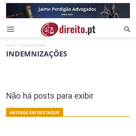
Inicio
Indemnizações
INDEMNIZAÇÕES
Acidente de Trabalho
Acidente de Viação
Erro Médico
Negligência Médica
Outras
Não há posts para exibir
ARTIGOS EM DESTAQUE