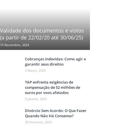
Validade dos documentos e vistos
(a partir de 22/02/20 até 30/06/25)
15 Novembro, 2024
Cobranças indevidas: Como agir e
garantir seus direitos
3 Março, 2025
TAP enfrenta exigências de
compensação de 52 milhões de
euros por voos afetados
9 Janeiro, 2025
Divórcio Sem Acordo: O Que Fazer
Quando Não Há Consenso?
28 Fevereiro, 2025