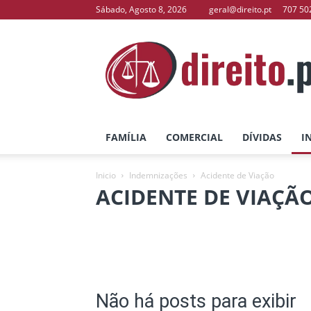
Sábado, Agosto 8, 2026
geral@direito.pt
707 50
direito.pt
–
O
Seu
Portal
de
Direito
FAMÍLIA
COMERCIAL
DÍVIDAS
I
Inicio
Indemnizações
Acidente de Viação
ACIDENTE DE VIAÇÃ
Acidente de Trabalho
Acidente de Viação
Não há posts para exibir