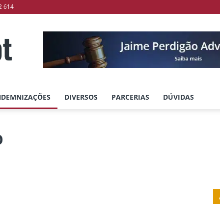
2 614
NDEMNIZAÇÕES
DIVERSOS
PARCERIAS
DÚVIDAS
O
Erro Médico
Negligência Médica
Outras