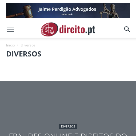
Inicio
Diversos
DIVERSOS
Arrendamento
Certificação de Cópias
Contra Ordenações
Contratos de Transmissão e Oneração de Imóveis
Documentos Autenticados Particulares
Multas
Nacionalidade/Residência
Penal
Procurações
Reconhecimento de Assinaturas
Registo Marcas e Patentes
DIVERSOS