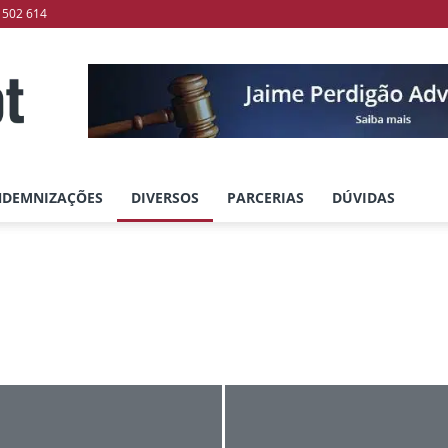
 502 614
NDEMNIZAÇÕES
DIVERSOS
PARCERIAS
DÚVIDAS
Contra Ordenações
óveis
Documentos Autenticados Particulares
Multas
urações
Reconhecimento de Assinaturas