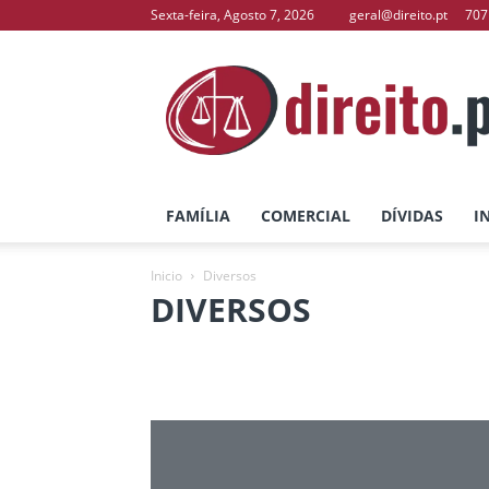
Sexta-feira, Agosto 7, 2026
geral@direito.pt
707
direito.pt
–
O
Seu
Portal
de
Direito
FAMÍLIA
COMERCIAL
DÍVIDAS
I
Inicio
Diversos
DIVERSOS
Arrendamento
Certificação de Cópias
Contratos de Transmissão e Oneração de Im
Nacionalidade/Residência
Penal
Proc
Registo Marcas e Patentes