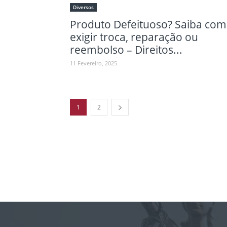
Diversos
Produto Defeituoso? Saiba co
exigir troca, reparação ou
reembolso – Direitos...
11 Fevereiro, 2025
1
2