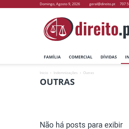
Domingo, Agosto 9, 2026
geral@direito.pt
707 5
direito.pt
–
O
Seu
Portal
de
Direito
FAMÍLIA
COMERCIAL
DÍVIDAS
I
Inicio
Indemnizações
Outras
OUTRAS
Acidente de Trabalho
Acidente de Viação
Não há posts para exibir