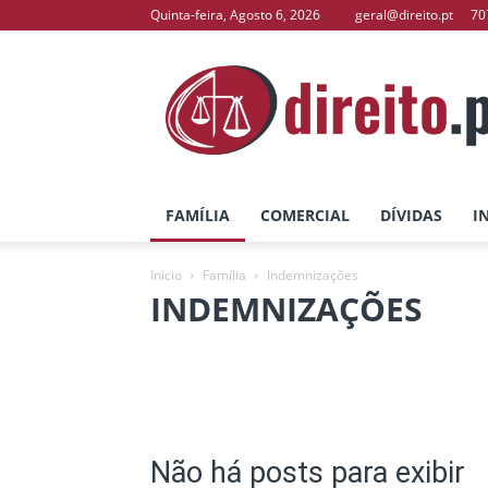
Quinta-feira, Agosto 6, 2026
geral@direito.pt
70
direito.pt
–
O
Seu
Portal
de
Direito
FAMÍLIA
COMERCIAL
DÍVIDAS
I
Inicio
Família
Indemnizações
INDEMNIZAÇÕES
Acidentes de Trabalho
Divórcios
Doaç
Partilhas
Responsabilidades Parentais
Não há posts para exibir