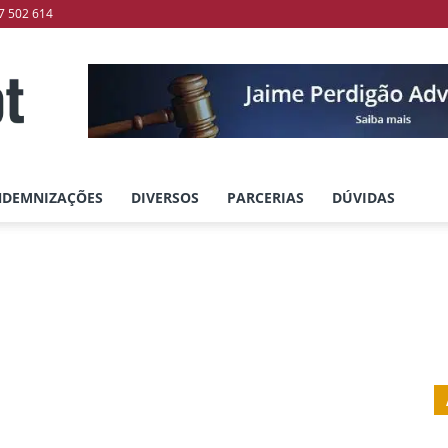
7 502 614
NDEMNIZAÇÕES
DIVERSOS
PARCERIAS
DÚVIDAS
ões
Heranças
Indemnizações
Inventários
Testamentos
Trabalho